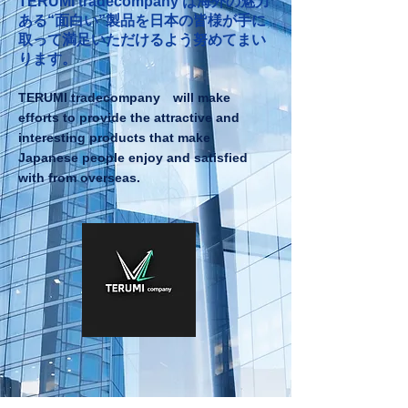
TERUMI tradecompany は海外の魅力
ある“面白い”製品を日本の皆様が手に
取って満足いただけるよう努めてまい
ります。
TERUMI tradecompany will make
efforts to provide the attractive and
interesting products that make
Japanese people enjoy and satisfied
with from overseas.