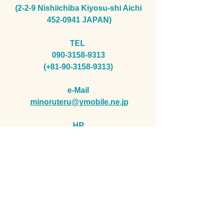
(2-2-9 Nishiichiba Kiyosu-shi Aichi
452-0941
JAPAN)
TEL
090-3158-9313
(+81-90-3158-9313)
e-Mail
minoruteru@ymobile.ne.jp
​HP
http://www.terumitrade.com